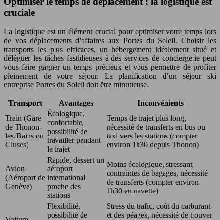
Optimiser le temps de déplacement : la logistique est
cruciale
La logistique est un élément crucial pour optimiser votre temps lors
de vos déplacements d’affaires aux Portes du Soleil. Choisir les
transports les plus efficaces, un hébergement idéalement situé et
déléguer les tâches fastidieuses à des services de conciergerie peut
vous faire gagner un temps précieux et vous permettre de profiter
pleinement de votre séjour. La planification d’un séjour ski
entreprise Portes du Soleil doit être minutieuse.
Transport
Avantages
Inconvénients
Écologique,
Train (Gare
Temps de trajet plus long,
confortable,
de Thonon-
nécessité de transferts en bus ou
possibilité de
les-Bains ou
taxi vers les stations (compter
travailler pendant
Cluses)
environ 1h30 depuis Thonon)
le trajet
Rapide, dessert un
Moins écologique, stressant,
Avion
aéroport
contraintes de bagages, nécessité
(Aéroport de
international
de transferts (compter environ
Genève)
proche des
1h30 en navette)
stations
Flexibilité,
Stress du trafic, coût du carburant
possibilité de
et des péages, nécessité de trouver
Voiture