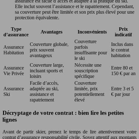
assurance est facile d’accès et adaptée à la pratique du ski.
Elle inclut souvent l’assistance et le rapatriement. Cependant,
sa couverture peut être limitée et son prix plus élevé pour une
protection équivalente.
Type
Prix
Avantages
Inconvénients
d’assurance
indicatif
Couverture
Couverture globale,
Inclus dans
Assurance
parfois
prix souvent
le contrat
Habitation
insuffisante pour
avantageux
habitation
le ski
Couverture large,
Nécessite une
Assurance
Entre 80 et
incluant sports et
souscription
Vie Privée
150 € par an
loisirs
spécifique
Facile d’accès,
Couverture
Assurance
adaptée au ski,
limitée, prix
Entre 3 et 5
Ski
assistance et
potentiellement
€ par jour
rapatriement
élevé
Décryptage de votre contrat : bien lire les petites
lignes
Avant de partir skier, prenez le temps de lire attentivement votre
contrat d’assurance responsabilité civile. Soyez attentif aux montants